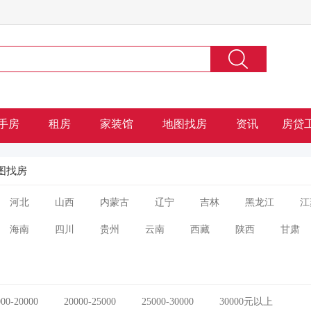
手房
租房
家装馆
地图找房
资讯
房贷
图找房
河北
山西
内蒙古
辽宁
吉林
黑龙江
江
海南
四川
贵州
云南
西藏
陕西
甘肃
000-20000
20000-25000
25000-30000
30000元以上