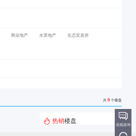
商业地产
水景地产
生态宜居房
0
共
个楼盘
热销
楼盘
在线咨询