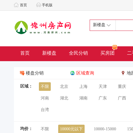
首页
手机版
新楼盘
首页
新楼盘
全民分销
买房团
二
楼盘分销
区域查询
地
区域：
不限
北京
上海
天津
重庆
河南
湖北
湖南
广东
广西
台湾
均价：
不限
10000元以下
10000-15000
15