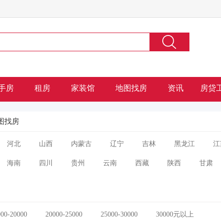
手房
租房
家装馆
地图找房
资讯
房贷
图找房
河北
山西
内蒙古
辽宁
吉林
黑龙江
江
海南
四川
贵州
云南
西藏
陕西
甘肃
000-20000
20000-25000
25000-30000
30000元以上