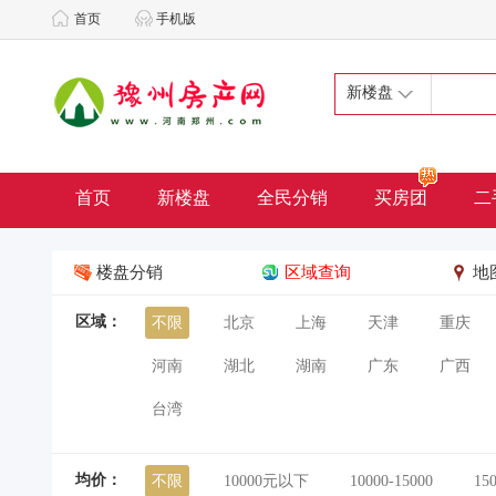
首页
手机版
新楼盘
首页
新楼盘
全民分销
买房团
二
楼盘分销
区域查询
地
区域：
不限
北京
上海
天津
重庆
河南
湖北
湖南
广东
广西
台湾
均价：
不限
10000元以下
10000-15000
15