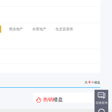
商业地产
水景地产
生态宜居房
0
共
个楼盘
热销
楼盘
在线咨询