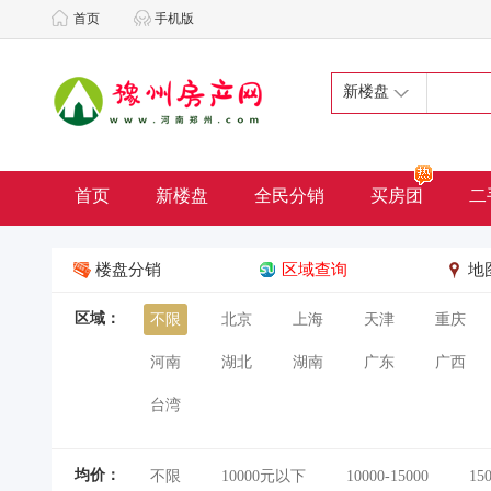
首页
手机版
新楼盘
首页
新楼盘
全民分销
买房团
二
楼盘分销
区域查询
地
区域：
不限
北京
上海
天津
重庆
河南
湖北
湖南
广东
广西
台湾
均价：
不限
10000元以下
10000-15000
15