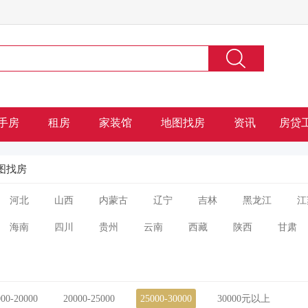
手房
租房
家装馆
地图找房
资讯
房贷
图找房
河北
山西
内蒙古
辽宁
吉林
黑龙江
江
海南
四川
贵州
云南
西藏
陕西
甘肃
000-20000
20000-25000
25000-30000
30000元以上