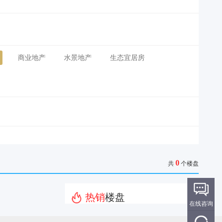
商业地产
水景地产
生态宜居房
0
共
个楼盘
热销
楼盘
在线咨询