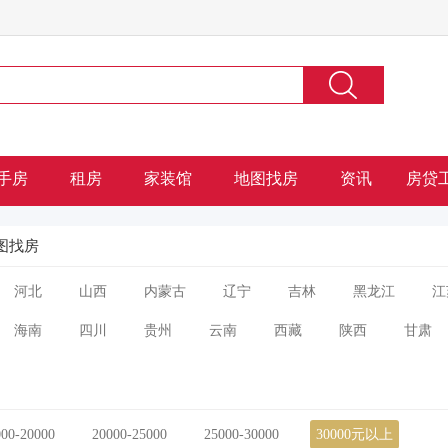
手房
租房
家装馆
地图找房
资讯
房贷
图找房
河北
山西
内蒙古
辽宁
吉林
黑龙江
江
海南
四川
贵州
云南
西藏
陕西
甘肃
000-20000
20000-25000
25000-30000
30000元以上