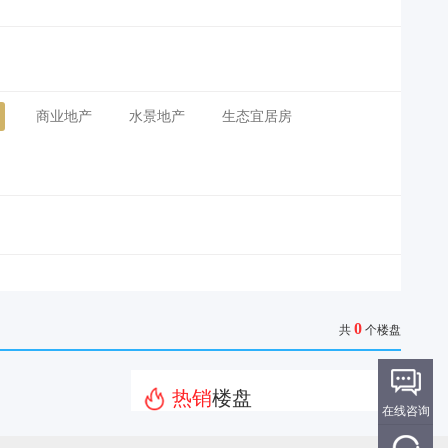
商业地产
水景地产
生态宜居房
0
共
个楼盘
热销
楼盘
在线咨询