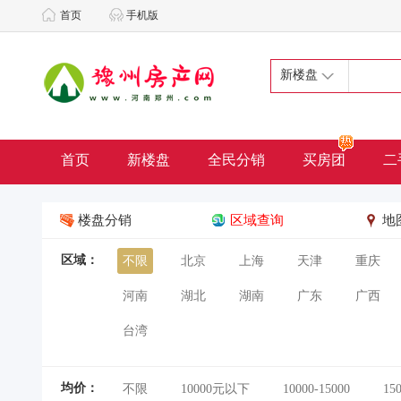
首页
手机版
新楼盘
首页
新楼盘
全民分销
买房团
二
楼盘分销
区域查询
地
区域：
不限
北京
上海
天津
重庆
河南
湖北
湖南
广东
广西
台湾
均价：
不限
10000元以下
10000-15000
15