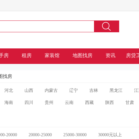
手房
租房
家装馆
地图找房
资讯
房贷
图找房
河北
山西
内蒙古
辽宁
吉林
黑龙江
江
海南
四川
贵州
云南
西藏
陕西
甘肃
000-20000
20000-25000
25000-30000
30000元以上