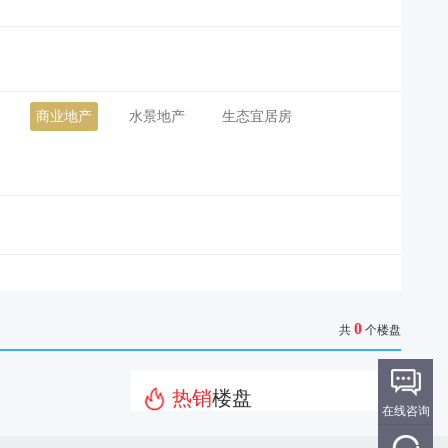
商业地产
水景地产
生态宜居房
0
共
个楼盘
热销
楼盘
在线咨询