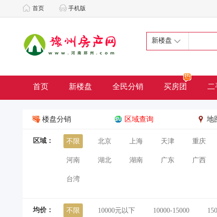
首页
手机版
新楼盘
首页
新楼盘
全民分销
买房团
二
楼盘分销
区域查询
地
区域：
不限
北京
上海
天津
重庆
河南
湖北
湖南
广东
广西
台湾
均价：
不限
10000元以下
10000-15000
15