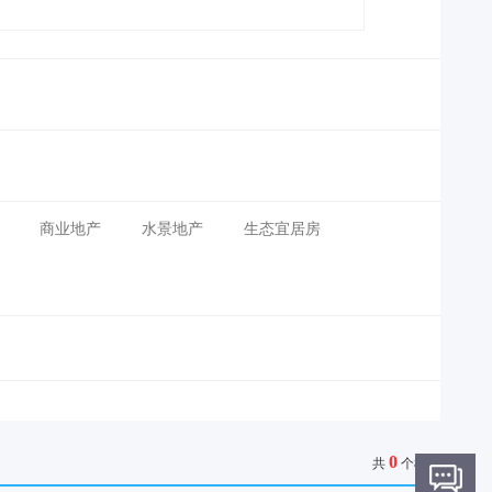
商业地产
水景地产
生态宜居房
0
共
个楼盘