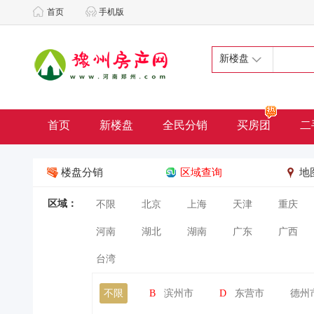
首页
手机版
新楼盘
首页
新楼盘
全民分销
买房团
二
楼盘分销
区域查询
地
区域：
不限
北京
上海
天津
重庆
河南
湖北
湖南
广东
广西
台湾
不限
B
滨州市
D
东营市
德州