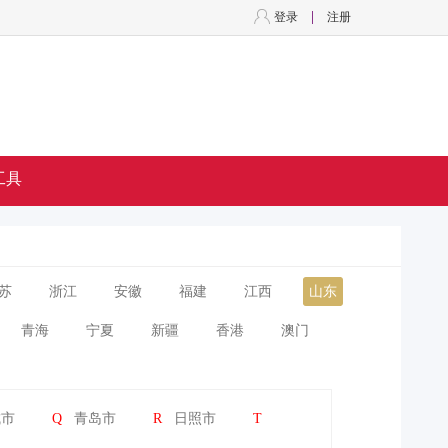
登录
注册
工具
苏
浙江
安徽
福建
江西
山东
青海
宁夏
新疆
香港
澳门
城市
Q
青岛市
R
日照市
T