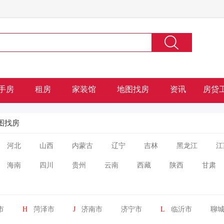
手房
租房
家装馆
地图找房
资讯
房贷
图找房
河北
山西
内蒙古
辽宁
吉林
黑龙江
江
海南
四川
贵州
云南
西藏
陕西
甘肃
市
H
菏泽市
J
济南市
济宁市
L
临沂市
聊