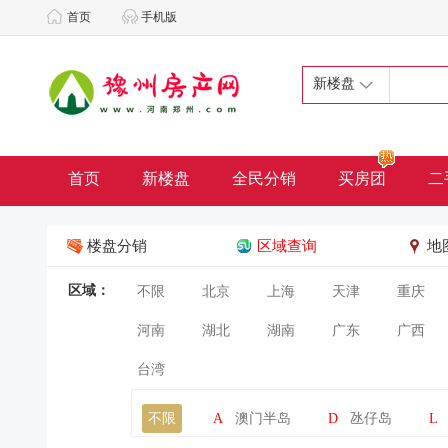
首页
手机版
新楼盘
首页
新楼盘
全民分销
买房团
二
楼盘分销
区域查询
地
区域：
不限
北京
上海
天津
重庆
河南
湖北
湖南
广东
广西
台湾
不限
A
澳门半岛
D
氹仔岛
L