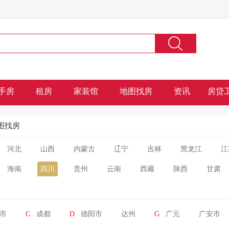
手房
租房
家装馆
地图找房
资讯
房贷
图找房
河北
山西
内蒙古
辽宁
吉林
黑龙江
江
海南
四川
贵州
云南
西藏
陕西
甘肃
市
C
成都
D
德阳市
达州
G
广元
广安市