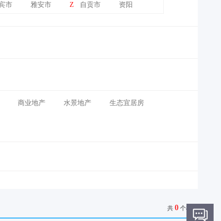
宾市
雅安市
Z
自贡市
资阳
商业地产
水景地产
生态宜居房
0
共
个楼盘