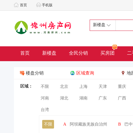
首页
手机版
新楼盘
首页
新楼盘
全民分销
买房团
二
楼盘分销
区域查询
地
区域：
不限
北京
上海
天津
重庆
河南
湖北
湖南
广东
广西
台湾
不限
A
阿坝藏族羌族自治州
B
巴中