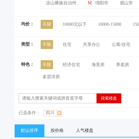
凉山彝族自治州
M
绵阳市
眉山市
均价：
不限
10000元以下
10000-15000
15
类型：
不限
住宅
共享办公
公寓/住宅
特色：
不限
经济住宅
海景房
养老房
多层洋房
已选条件：
四川
默认排序
按价格
人气楼盘