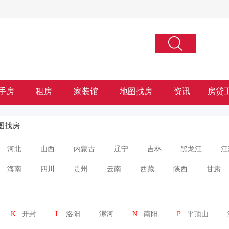
手房
租房
家装馆
地图找房
资讯
房贷
图找房
河北
山西
内蒙古
辽宁
吉林
黑龙江
江
海南
四川
贵州
云南
西藏
陕西
甘肃
K
开封
L
洛阳
漯河
N
南阳
P
平顶山