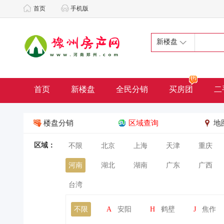
首页
手机版
新楼盘
首页
新楼盘
全民分销
买房团
二
楼盘分销
区域查询
地
区域：
不限
北京
上海
天津
重庆
河南
湖北
湖南
广东
广西
台湾
不限
A
安阳
H
鹤壁
J
焦作