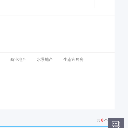
商业地产
水景地产
生态宜居房
0
共
个楼盘