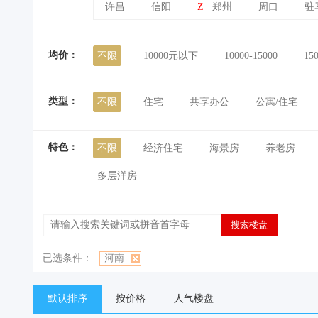
许昌
信阳
Z
郑州
周口
驻
均价：
不限
10000元以下
10000-15000
15
类型：
不限
住宅
共享办公
公寓/住宅
特色：
不限
经济住宅
海景房
养老房
多层洋房
已选条件：
河南
默认排序
按价格
人气楼盘