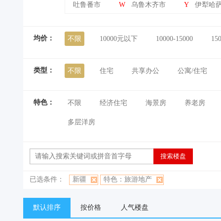
吐鲁番市
W
乌鲁木齐市
Y
伊犁哈
均价：
不限
10000元以下
10000-15000
15
类型：
不限
住宅
共享办公
公寓/住宅
特色：
不限
经济住宅
海景房
养老房
多层洋房
已选条件：
新疆
特色：旅游地产
默认排序
按价格
人气楼盘