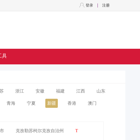
登录
注册
工具
苏
浙江
安徽
福建
江西
山东
青海
宁夏
新疆
香港
澳门
市
克孜勒苏柯尔克孜自治州
T