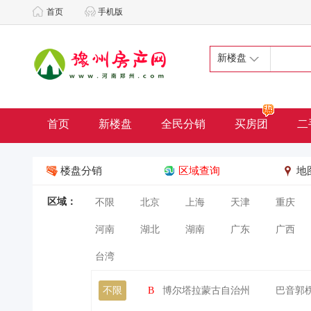
首页
手机版
新楼盘
首页
新楼盘
全民分销
买房团
二
楼盘分销
区域查询
地
区域：
不限
北京
上海
天津
重庆
河南
湖北
湖南
广东
广西
台湾
不限
B
博尔塔拉蒙古自治州
巴音郭