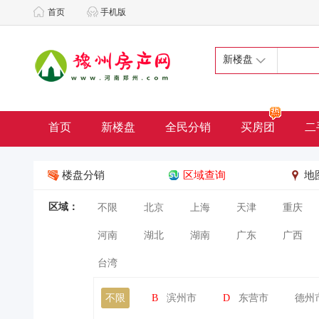
首页
手机版
新楼盘
首页
新楼盘
全民分销
买房团
二
楼盘分销
区域查询
地
区域：
不限
北京
上海
天津
重庆
河南
湖北
湖南
广东
广西
台湾
不限
B
滨州市
D
东营市
德州