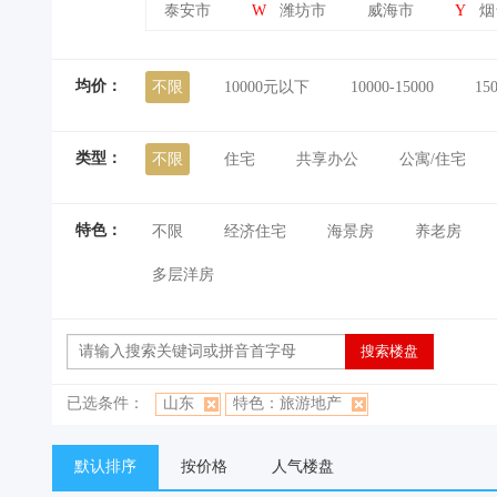
泰安市
W
潍坊市
威海市
Y
烟
均价：
不限
10000元以下
10000-15000
15
类型：
不限
住宅
共享办公
公寓/住宅
特色：
不限
经济住宅
海景房
养老房
多层洋房
已选条件：
山东
特色：旅游地产
默认排序
按价格
人气楼盘