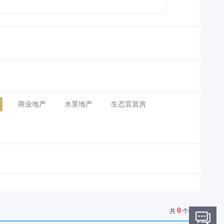
商业地产
水景地产
生态宜居房
0
共
个楼盘