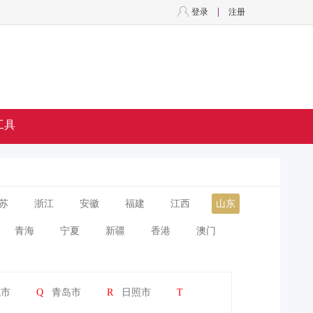
登录
注册
工具
苏
浙江
安徽
福建
江西
山东
青海
宁夏
新疆
香港
澳门
城市
Q
青岛市
R
日照市
T