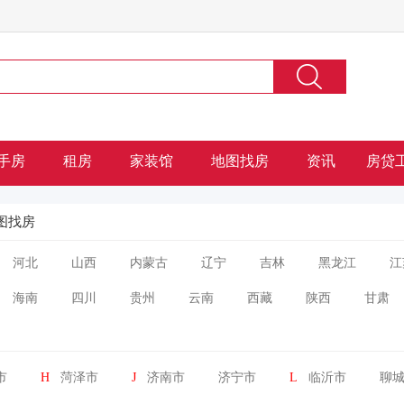
手房
租房
家装馆
地图找房
资讯
房贷
图找房
河北
山西
内蒙古
辽宁
吉林
黑龙江
江
海南
四川
贵州
云南
西藏
陕西
甘肃
市
H
菏泽市
J
济南市
济宁市
L
临沂市
聊