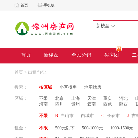
首页
手机版
新楼盘
首页
新楼盘
全民分销
买房团
二
首页
> 出租/转让
搜索：
按区域
小区找房
地图找房
区域：
不限
北京
上海
天津
重庆
河北
海南
四川
贵州
云南
西藏
陕西
不限
B
白山市
白城市
C
长春市
J
吉
租金：
不限
500元以下
500-1000元
1000-1500元