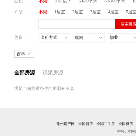
面积：
不限
50㎡以下
50-80平米
80-100平米
1
户型：
不限
1居室
2居室
3居室
4居室
5居
更多：
出租方式
朝向
物业
吉林
全部房源
视频房源
满足当前搜索条件的房源有
0
套
豫州房产网
全国新房
全国二手房
全国租房
声明：本网