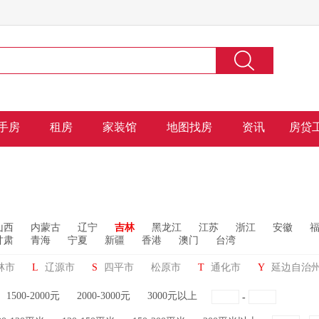
手房
租房
家装馆
地图找房
资讯
房贷
山西
内蒙古
辽宁
吉林
黑龙江
江苏
浙江
安徽
甘肃
青海
宁夏
新疆
香港
澳门
台湾
林市
L
辽源市
S
四平市
松原市
T
通化市
Y
延边自治
1500-2000元
2000-3000元
3000元以上
-