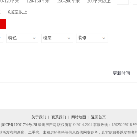
00-120平米
120-150平米
150-200平米
200平米以上
-
室
6居室以上
特色
楼层
装修
更新时间
关于我们
|
联系我们
|
网站地图
|
返回首页
滇ICP备17001794号-28
豫州房产网 版权所有 © 2014-2024 客服热线：15925207918
站所发布的新房、二手房、出租房的价格等信息仅供网友参考，真实信息要以发布者