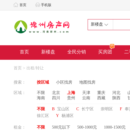
首页
手机版
新楼盘
首页
新楼盘
全民分销
买房团
二
首页
> 出租/转让
搜索：
按区域
小区找房
地图找房
区域：
不限
北京
上海
天津
重庆
河北
海南
四川
贵州
云南
西藏
陕西
不限
B
宝山区
C
长宁区
崇明区
F
奉
徐汇区
Y
杨浦区
租金：
不限
500元以下
500-1000元
1000-1500元