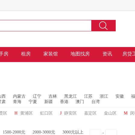
手房
租房
家装馆
地图找房
资讯
房贷
山西
内蒙古
辽宁
吉林
黑龙江
江苏
浙江
安徽
甘肃
青海
宁夏
新疆
香港
澳门
台湾
贤区
H
黄浦区
虹口区
J
静安区
嘉定区
金山区
M
闵
1500-2000元
2000-3000元
3000元以上
-