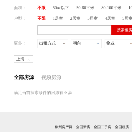
面积：
不限
50㎡以下
50-80平米
80-100平米
1
户型：
不限
1居室
2居室
3居室
4居室
5居
更多：
出租方式
朝向
物业
上海
全部房源
视频房源
满足当前搜索条件的房源有
0
套
豫州房产网
全国新房
全国二手房
全国租房